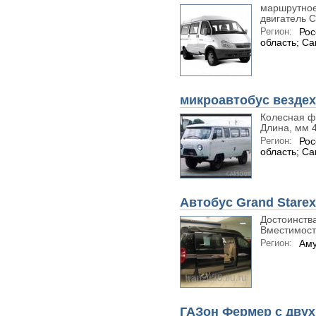
маршрутное 
двигатель 
Регион:
Рос
область; С
микроавтобус вездех
Колесная ф
Длина, мм 
Регион:
Рос
область; С
Автобус Grand Starex
Достоинств
Вместимость
Регион:
Аму
ГАЗон Фермер с дву