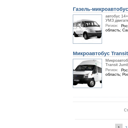
Газель-микроавтобус
автобус 14+
УМЗ двигат
Регион:
Рос
область; С
Микроавтобус Transi
Микроавтоб
Transit Jum
Регион:
Рос
область; Ро
Ст
1
2