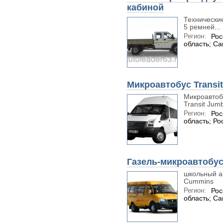
кабиной
Технические
5 ремней...
Регион:
Рос
область; С
Микроавтобус Transi
Микроавтоб
Transit Jum
Регион:
Рос
область; Ро
Газель-микроавтобус
школьный ав
Cummins
Регион:
Рос
область; С