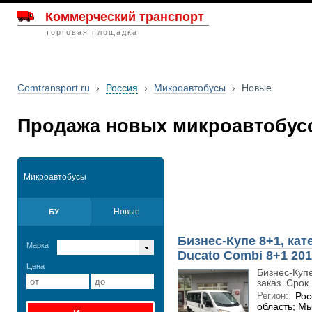
Коммерческий транспорт
торговая площадка
Comtransport.ru
›
Россия
›
Микроавтобусы
›
Новые
Продажа новых микроавтобусо
Микроавтобусы
Новые
БУ
Бизнес-Купе 8+1, кат
Марка
Ducato Combi 8+1 2019
Цена
Бизнес-Купе
заказ. Срок.
Регион:
Рос
область; М