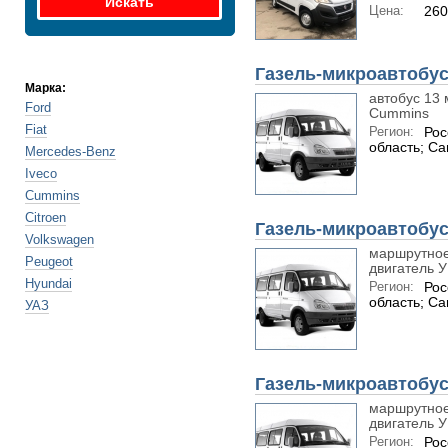
Цена:
260
Газель-микроавтобус
Марка:
автобус 13 
Ford
Cummins
Fiat
Регион:
Рос
область; С
Mercedes-Benz
Iveco
Cummins
Citroen
Газель-микроавтобус
Volkswagen
маршрутное 
Peugeot
двигатель 
Hyundai
Регион:
Рос
область; С
УАЗ
Газель-микроавтобус
маршрутное 
двигатель 
Регион:
Рос