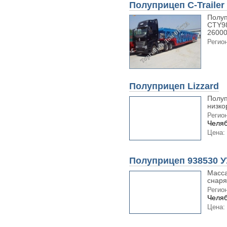
Полуприцеп C-Trailer
Полуп
CTY98
26000.
Регион
Полуприцеп Lizzard
Полуп
низко
Регион
Челяб
Цена:
Полуприцеп 938530 
Масса
снаря
Регион
Челяб
Цена: