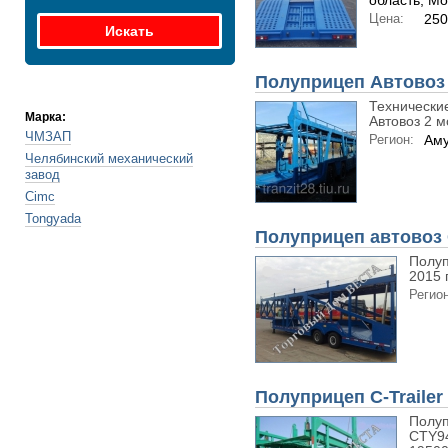
область; Мо
Цена:
250
Полуприцеп Автовоз 
Технически
Марка:
Автовоз 2 мо
ЧМЗАП
Регион:
Аму
Челябинский механический
завод
Cimc
Tongyada
Полуприцеп автовоз 
Полуп
2015 
Регион
Полуприцеп C-Traile
Полуп
CTY94