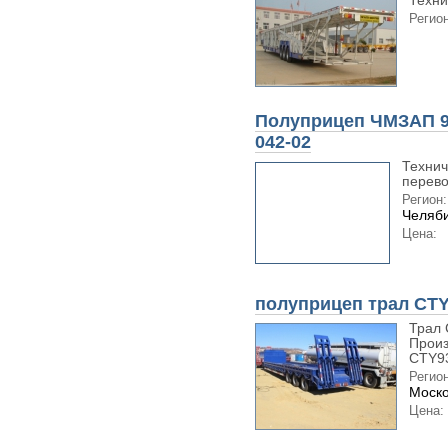
Техни
Регион
Полуприцеп ЧМЗАП 9
042-02
Технич
перево
Регион:
Челяби
Цена:
полуприцеп трал CT
Трал 
Произ
CTY93
Регион
Моско
Цена: