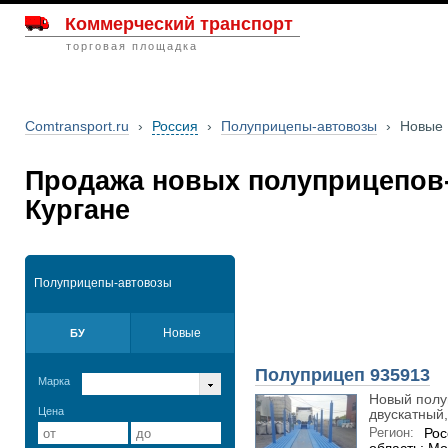
Коммерческий транспорт
торговая площадка
Comtransport.ru
›
Россия
›
Полуприцепы-автовозы
›
Новые
Продажа новых полуприцепов-
Кургане
Полуприцепы-автовозы
Новые
БУ
Полуприцеп 935913
Марка
Новый полуп
Цена
двускатный,.
Регион:
Рос