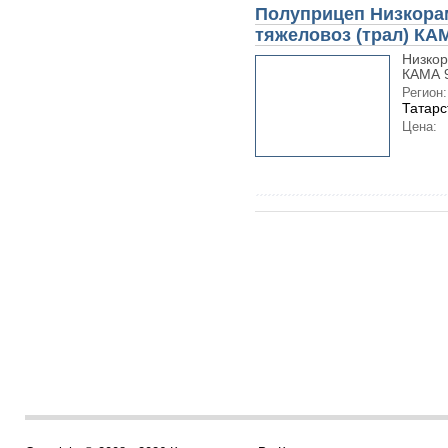
Полуприцеп Низкора
тяжеловоз (трал) КА
Низкор
КАМА 9
Регион:
Татарс
Цена: