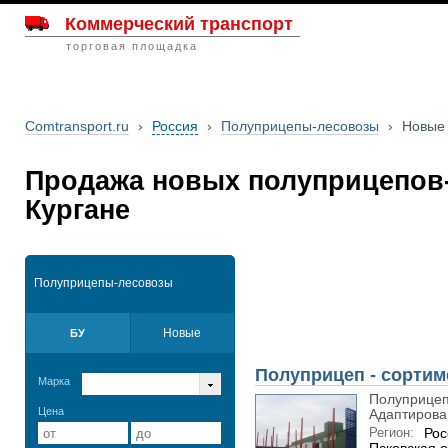
Коммерческий транспорт
торговая площадка
Comtransport.ru
›
Россия
›
Полуприцепы-лесовозы
›
Новые
Продажа новых полуприцепов
Кургане
Полуприцепы-лесовозы
Новые
БУ
Полуприцеп - сортим
Марка
Полуприцеп
Цена
Адаптирован
Регион:
Рос