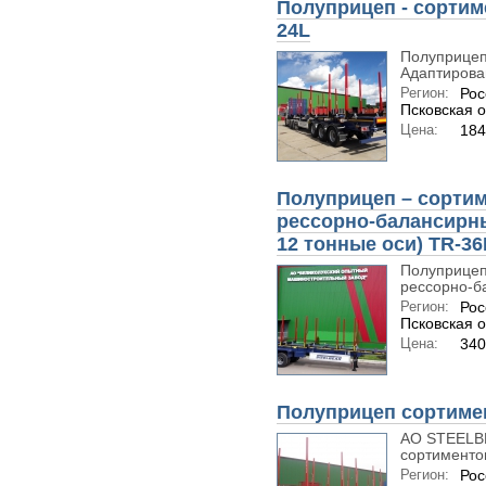
Полуприцеп - сортим
24L
Полуприцеп
Адаптирован
Регион:
Рос
Псковская о
Цена:
184
Полуприцеп – сортим
рессорно-балансирны
12 тонные оси) TR-3
Полуприцеп
рессорно-ба
Регион:
Рос
Псковская о
Цена:
34
Полуприцеп сортиме
АО STEELBE
сортименто
Регион:
Рос