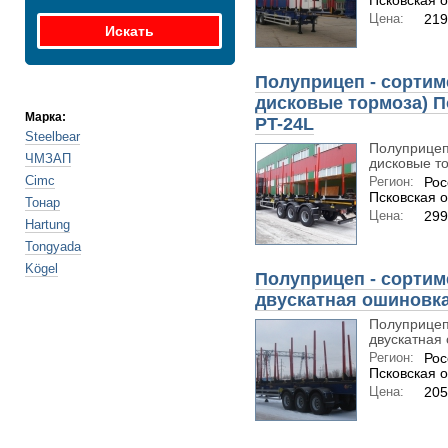
Псковская о
Цена:
219
Полуприцеп - сортим
дисковые тормоза) П
Марка:
PT-24L
Steelbear
Полуприцеп
ЧМЗАП
дисковые то
Cimc
Регион:
Рос
Псковская о
Тонар
Цена:
29
Hartung
Tongyada
Kögel
Полуприцеп - сортим
двускатная ошиновка
Полуприцеп
двускатная 
Регион:
Рос
Псковская о
Цена:
205