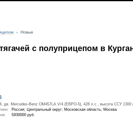
рицепом
›
Новые
ягачей с полуприцепом в Курга
6
4, дв. Mercedes-Benz OM457LA.V/4 (ЕВРО-5), 428 л.с., высота ССУ 1300 м
гион:
Россия; Центральный округ; Московская область; Москва
на:
5930000 руб.