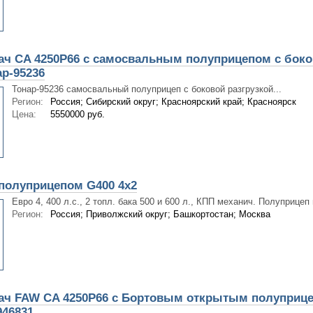
ач CA 4250P66 с самосвальным полуприцепом с бок
ар-95236
Тонар-95236 самосвальный полуприцеп с боковой разгрузкой...
Регион:
Россия; Сибирский округ; Красноярский край; Красноярск
Цена:
5550000 руб.
 полуприцепом G400 4х2
Евро 4, 400 л.с., 2 топл. бака 500 и 600 л., КПП механич. Полуприцеп 
Регион:
Россия; Приволжский округ; Башкортостан; Москва
ач FAW CA 4250P66 c Бортовым открытым полуприце
946831