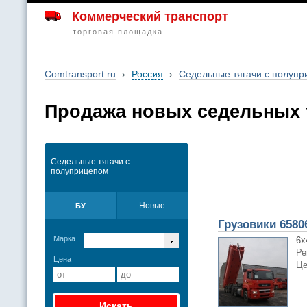
Коммерческий транспорт
торговая площадка
Comtransport.ru
›
Россия
›
Седельные тягачи с полуп
Продажа новых седельных т
Седельные тягачи с
полуприцепом
Новые
БУ
Грузовики 6580
Марка
6х
Ре
Цена
Це