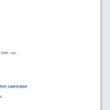
98г, торг....
ton самосвал
...