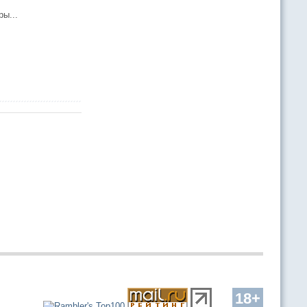
ы...
18+