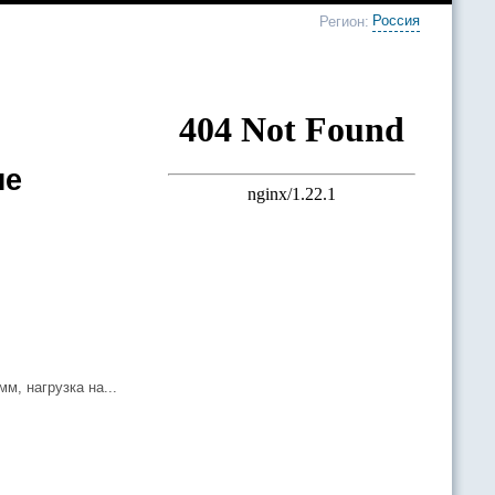
Россия
Регион:
не
м, нагрузка на...